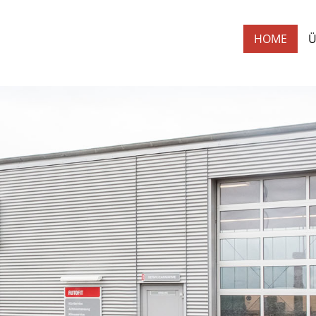
HOME
Ü